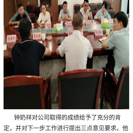
钟奶祥对公司取得的成绩给予了充分的肯
定，并对下一步工作进行提出三点意见要求。他