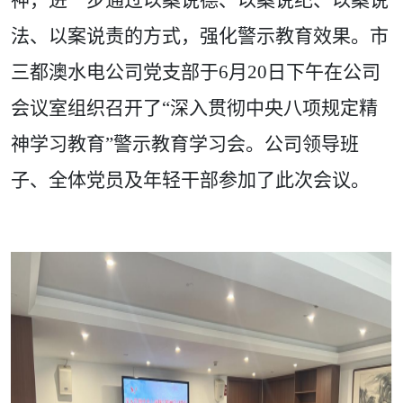
神，进一步通过以案说德、以案说纪、以案说
法、以案说责的方式，强化警示教育效果。市
三都澳水电公司党支部于6月20日下午在公司
会议室组织召开了“深入贯彻中央八项规定精
神学习教育”警示教育学习会。公司领导班
子、全体党员及年轻干部参加了此次会议。