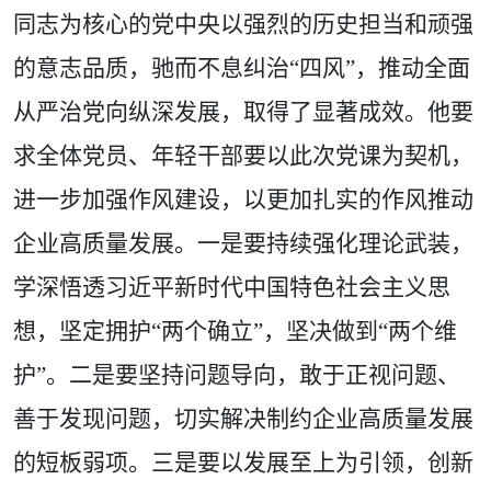
同志为核心的党中央以强烈的历史担当和顽强
的意志品质，驰而不息纠治“四风”，推动全面
从严治党向纵深发展，取得了显著成效。他要
求全体党员、年轻干部要以此次党课为契机，
进一步加强作风建设，以更加扎实的作风推动
企业高质量发展。一是要持续强化理论武装，
学深悟透习近平新时代中国特色社会主义思
想，坚定拥护“两个确立”，坚决做到“两个维
护”。二是要坚持问题导向，敢于正视问题、
善于发现问题，切实解决制约企业高质量发展
的短板弱项。三是要以发展至上为引领，创新